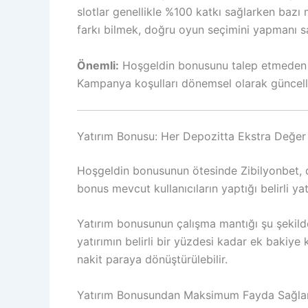
slotlar genellikle %100 katkı sağlarken bazı
farkı bilmek, doğru oyun seçimini yapmanı sa
Önemli:
Hoşgeldin bonusunu talep etmeden ön
Kampanya koşulları dönemsel olarak güncelle
Yatırım Bonusu: Her Depozitta Ekstra Değer
Hoşgeldin bonusunun ötesinde Zibilyonbet, d
bonus mevcut kullanıcıların yaptığı belirli ya
Yatırım bonusunun çalışma mantığı şu şekilde: 
yatırımın belirli bir yüzdesi kadar ek bakiye
nakit paraya dönüştürülebilir.
Yatırım Bonusundan Maksimum Fayda Sağla