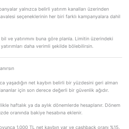
yalar yalnızca belirli yatırım kanalları üzerinden
avalesi seçeneklerinin her biri farklı kampanyalara dahil
 bil ve yatırımını buna göre planla. Limitin üzerindeki
tırımları daha verimli şekilde bölebilirsin.
anırsın
a yaşadığın net kaybın belirli bir yüzdesini geri alman
llananlar için son derece değerli bir güvenlik ağıdır.
likle haftalık ya da aylık dönemlerde hesaplanır. Dönem
üzde oranında bakiye hesabına eklenir.
boyunca 1.000 TL net kaybın var ve cashback oranı %15.