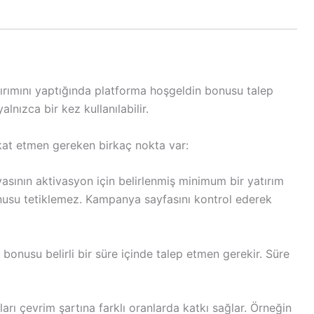
atırımını yaptığında platforma hoşgeldin bonusu talep
lnızca bir kez kullanılabilir.
at etmen gereken birkaç nokta var:
ının aktivasyon için belirlenmiş minimum bir yatırım
bonusu tetiklemez. Kampanya sayfasını kontrol ederek
bonusu belirli bir süre içinde talep etmen gerekir. Süre
arı çevrim şartına farklı oranlarda katkı sağlar. Örneğin