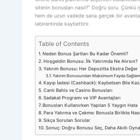
sitenin bonusları nasıl?” Doğru soru. Çünkü 
hem de uzun vadede sana gerçek bir avantaj s
labirentinde kaybettirir.
Table of Contents
Neden Bonus Şartları Bu Kadar Önemli?
Hoşgeldin Bonusu: İlk Yatırımda Ne Alırsın?
Yatırım Bonusu: Her Depozitta Ekstra Değer
Yatırım Bonusundan Maksimum Fayda Sağlama
Kayıp İadesi (Cashback): Kaybetsen Bile Kaz
Canlı Bahis ve Casino Bonusları
Sadakat Programı ve VIP Avantajları
Bonusları Kullanırken Yapılan 5 Yaygın Hata
Para Yatırma ve Çekme: Bonusla Birlikte Nası
Sıkça Sorulan Sorular
Sonuç: Doğru Bonusu Seç, Daha Akıllı Oyna