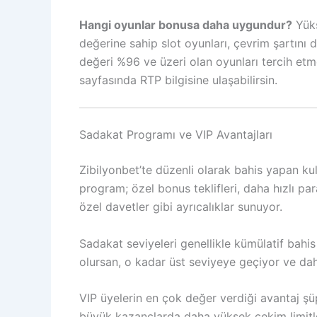
Hangi oyunlar bonusa daha uygundur?
Yüks
değerine sahip slot oyunları, çevrim şartın
değeri %96 ve üzeri olan oyunları tercih etme
sayfasında RTP bilgisine ulaşabilirsin.
Sadakat Programı ve VIP Avantajları
Zibilyonbet’te düzenli olarak bahis yapan kul
program; özel bonus teklifleri, daha hızlı par
özel davetler gibi ayrıcalıklar sunuyor.
Sadakat seviyeleri genellikle kümülatif bahis
olursan, o kadar üst seviyeye geçiyor ve dah
VIP üyelerin en çok değer verdiği avantaj şüp
büyük kazançlarda daha yüksek çekim limitl