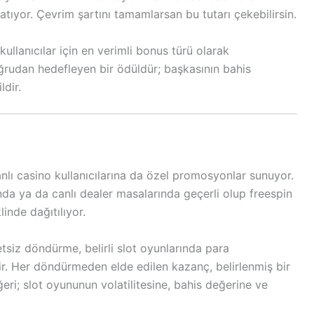
ıyor. Çevrim şartını tamamlarsan bu tutarı çekebilirsin.
kullanıcılar için en verimli bonus türü olarak
ğrudan hedefleyen bir ödüldür; başkasının bahis
ldir.
anlı casino kullanıcılarına da özel promosyonlar sunuyor.
ında ya da canlı dealer masalarında geçerli olup freespin
nde dağıtılıyor.
tsiz döndürme, belirli slot oyunlarında para
 Her döndürmeden elde edilen kazanç, belirlenmiş bir
ğeri; slot oyununun volatilitesine, bahis değerine ve