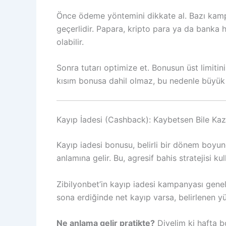
Önce ödeme yöntemini dikkate al. Bazı kampan
geçerlidir. Papara, kripto para ya da banka h
olabilir.
Sonra tutarı optimize et. Bonusun üst limitini
kısım bonusa dahil olmaz, bu nedenle büyük ya
Kayıp İadesi (Cashback): Kaybetsen Bile Kaz
Kayıp iadesi bonusu, belirli bir dönem boyunc
anlamına gelir. Bu, agresif bahis stratejisi ku
Zibilyonbet’in kayıp iadesi kampanyası genel
sona erdiğinde net kayıp varsa, belirlenen y
Ne anlama gelir pratikte?
Diyelim ki hafta 