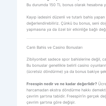
Bu durumda 150 TL bonus olarak hesabına yat
Kayıp iadesini düzenli ve tutarlı bahis yapan 
değerlendirebiliriz. Çünkü bu bonus, seni do
yapmasına ya da özel bir etkinliğe bağlı deği
Canlı Bahis ve Casino Bonusları
Zibilyonbet sadece spor bahislerine değil, c
Bu bonuslar genellikle belirli casino oyunlar
(ücretsiz döndürme) ya da bonus bakiye şekli
Freespin nedir ve ne kadar değerlidir?
Ücre
harcamadan ekstra döndürme hakkı demektir.
çevrim şartına tabidir. Freespin’in gerçek de
çevrim şartına göre değişir.