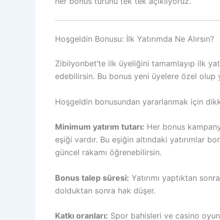
her bonus türünü tek tek açıklıyoruz.
Hoşgeldin Bonusu: İlk Yatırımda Ne Alırsın?
Zibilyonbet’te ilk üyeliğini tamamlayıp ilk y
edebilirsin. Bu bonus yeni üyelere özel olup ya
Hoşgeldin bonusundan yararlanmak için dikk
Minimum yatırım tutarı:
Her bonus kampanyas
eşiği vardır. Bu eşiğin altındaki yatırımlar 
güncel rakamı öğrenebilirsin.
Bonus talep süresi:
Yatırımı yaptıktan sonra 
dolduktan sonra hak düşer.
Katkı oranları:
Spor bahisleri ve casino oyunl