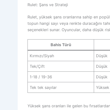
Rulet: Şans ve Strateji
Rulet, yüksek şans oranlarına sahip en popüle
topun hangi sayı veya renkte duracağını tahmi
seçenekleri sunar. Oyuncular, daha düşük risk
Bahis Türü
Kırmızı/Siyah
Düşük
Tek/Çift
Düşük
1-18 / 19-36
Düşük
Tek tek sayılar
Yüksek
Yüksek şans oranları ile gelen bu fırsatlarda