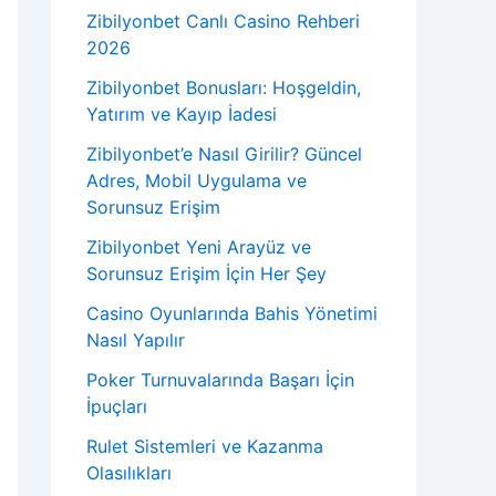
Zibilyonbet Canlı Casino Rehberi
2026
Zibilyonbet Bonusları: Hoşgeldin,
Yatırım ve Kayıp İadesi
Zibilyonbet’e Nasıl Girilir? Güncel
Adres, Mobil Uygulama ve
Sorunsuz Erişim
Zibilyonbet Yeni Arayüz ve
Sorunsuz Erişim İçin Her Şey
Casino Oyunlarında Bahis Yönetimi
Nasıl Yapılır
Poker Turnuvalarında Başarı İçin
İpuçları
Rulet Sistemleri ve Kazanma
Olasılıkları