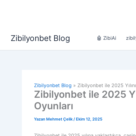
İçeriğe
atla
Zibilyonbet Blog
🤖 ZibiAi
zibi
Zibilyonbet Blog
»
Zibilyonbet ile 2025 Yılı
Zibilyonbet ile 2025 Y
Oyunları
Yazan
Mehmet Çelik
/
Ekim 12, 2025
Zibilyonbet ile 2025 yılına yaklaştıkça, casi