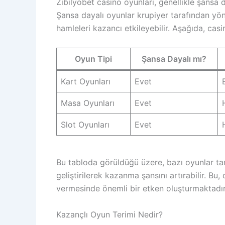
Zibilyobet casino oyunları, genellikle şansa da
Şansa dayalı oyunlar krupiyer tarafından yöne
hamleleri kazancı etkileyebilir. Aşağıda, cas
Oyun Tipi
Şansa Dayalı mı?
Kart Oyunları
Evet
Masa Oyunları
Evet
Slot Oyunları
Evet
Bu tabloda görüldüğü üzere, bazı oyunlar tam
geliştirilerek kazanma şansını artırabilir. B
vermesinde önemli bir etken oluşturmaktadır
Kazançlı Oyun Terimi Nedir?