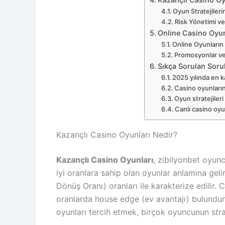
Oyun Stratejiler
Risk Yönetimi v
Online Casino Oyunl
Online Oyunların 
Promosyonlar ve 
Sıkça Sorulan Soru
2025 yılında en k
Casino oyunların
Oyun stratejileri
Canlı casino oy
Kazançlı Casino Oyunları Nedir?
Kazançlı Casino Oyunları
, zibilyonbet oyunc
iyi oranlara sahip olan oyunlar anlamına gel
Dönüş Oranı) oranları ile karakterize edilir.
oranlarda house edge (ev avantajı) bulundur
oyunları tercih etmek, birçok oyuncunun strate