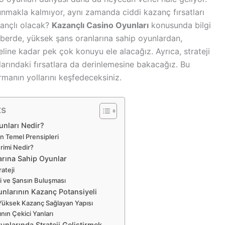
nmakla kalmıyor, aynı zamanda ciddi kazanç fırsatları
zançlı olacak?
Kazançlı Casino Oyunları
konusunda bilgi
hberde, yüksek şans oranlarına sahip oyunlardan,
line kadar pek çok konuyu ele alacağız. Ayrıca, strateji
arındaki fırsatlara da derinlemesine bakacağız. Bu
ırmanın yollarını keşfedeceksiniz.
ts
unları Nedir?
n Temel Prensipleri
rimi Nedir?
rına Sahip Oyunlar
rateji
i ve Şansın Buluşması
unlarının Kazanç Potansiyeli
 Yüksek Kazanç Sağlayan Yapısı
nın Çekici Yanları
nlarında Strateji Geliştirmek