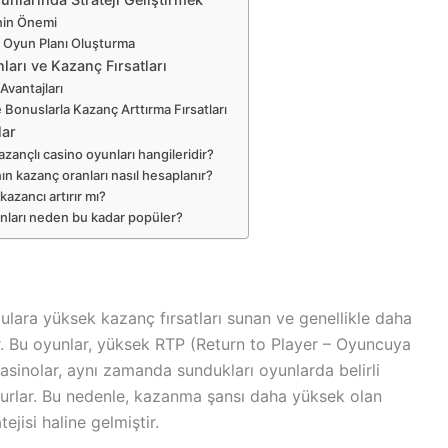
inin Önemi
e Oyun Planı Oluşturma
arı ve Kazanç Fırsatları
Avantajları
Bonuslarla Kazanç Arttırma Fırsatları
lar
azançlı casino oyunları hangileridir?
ın kazanç oranları nasıl hesaplanır?
 kazancı artırır mı?
unları neden bu kadar popüler?
ulara yüksek kazanç fırsatları sunan ve genellikle daha
ir. Bu oyunlar, yüksek RTP (Return to Player – Oyuncuya
 Casinolar, aynı zamanda sundukları oyunlarda belirli
urlar. Bu nedenle, kazanma şansı daha yüksek olan
jisi haline gelmiştir.