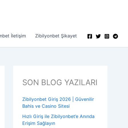
nbet İletişim
Zibilyonbet Şikayet
SON BLOG YAZILARI
Zibilyonbet Giriş 2026 | Güvenilir
Bahis ve Casino Sitesi
Hızlı Giriş ile Zibilyonbet’e Anında
Erişim Sağlayın