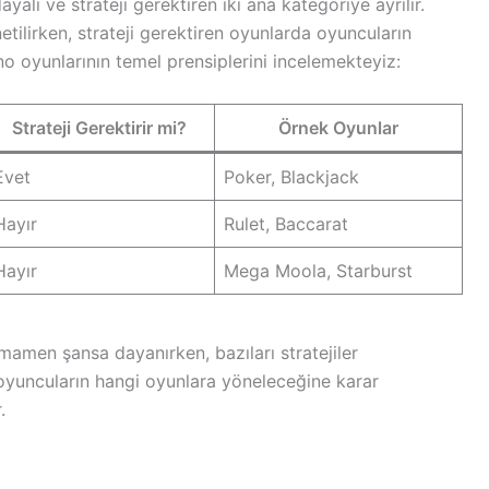
yalı ve strateji gerektiren iki ana kategoriye ayrılır.
tilirken, strateji gerektiren oyunlarda oyuncuların
ino oyunlarının temel prensiplerini incelemekteyiz:
Strateji Gerektirir mi?
Örnek Oyunlar
Evet
Poker, Blackjack
Hayır
Rulet, Baccarat
Hayır
Mega Moola, Starburst
amen şansa dayanırken, bazıları stratejiler
u, oyuncuların hangi oyunlara yöneleceğine karar
.