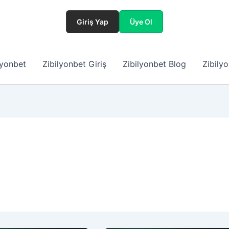
Giriş Yap
Üye Ol
lyonbet
Zibilyonbet Giriş
Zibilyonbet Blog
Zibilyo