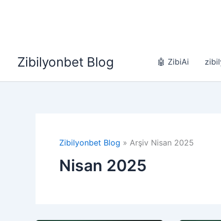
İçeriğe
atla
Zibilyonbet Blog
🤖 ZibiAi
zibi
Zibilyonbet Blog
»
Arşiv Nisan 2025
Nisan 2025