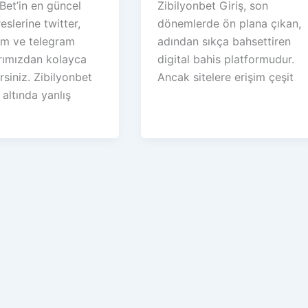
Bet’in en güncel
Zibilyonbet Giriş, son
reslerine twitter,
dönemlerde ön plana çıkan,
am ve telegram
adından sıkça bahsettiren
rımızdan kolayca
digital bahis platformudur.
irsiniz. Zibilyonbet
Ancak sitelere erişim çeşit
ı altında yanlış