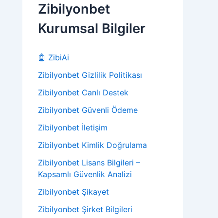
Zibilyonbet
Kurumsal Bilgiler
🤖 ZibiAi
Zibilyonbet Gizlilik Politikası
Zibilyonbet Canlı Destek
Zibilyonbet Güvenli Ödeme
Zibilyonbet İletişim
Zibilyonbet Kimlik Doğrulama
Zibilyonbet Lisans Bilgileri –
Kapsamlı Güvenlik Analizi
Zibilyonbet Şikayet
Zibilyonbet Şirket Bilgileri