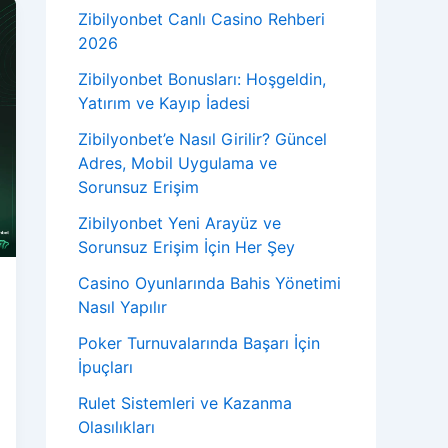
Zibilyonbet Canlı Casino Rehberi
2026
Zibilyonbet Bonusları: Hoşgeldin,
Yatırım ve Kayıp İadesi
Zibilyonbet’e Nasıl Girilir? Güncel
Adres, Mobil Uygulama ve
Sorunsuz Erişim
Zibilyonbet Yeni Arayüz ve
Sorunsuz Erişim İçin Her Şey
Casino Oyunlarında Bahis Yönetimi
Nasıl Yapılır
Poker Turnuvalarında Başarı İçin
İpuçları
Rulet Sistemleri ve Kazanma
Olasılıkları