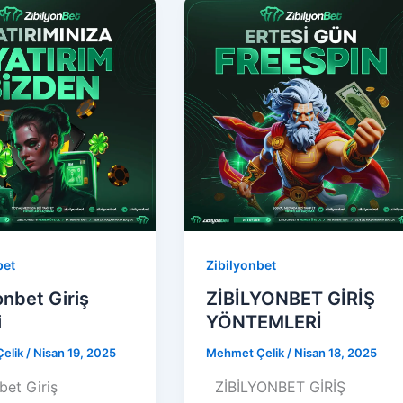
bet
Zibilyonbet
onbet Giriş
ZİBİLYONBET GİRİŞ
i
YÖNTEMLERİ
elik
/
Nisan 19, 2025
Mehmet Çelik
/
Nisan 18, 2025
bet Giriş
ZİBİLYONBET GİRİŞ