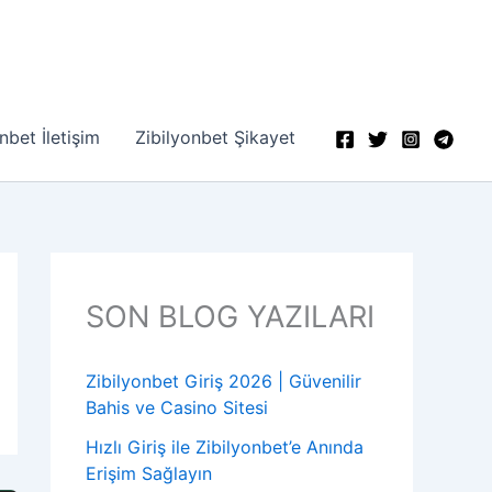
nbet İletişim
Zibilyonbet Şikayet
SON BLOG YAZILARI
Zibilyonbet Giriş 2026 | Güvenilir
Bahis ve Casino Sitesi
Hızlı Giriş ile Zibilyonbet’e Anında
Erişim Sağlayın