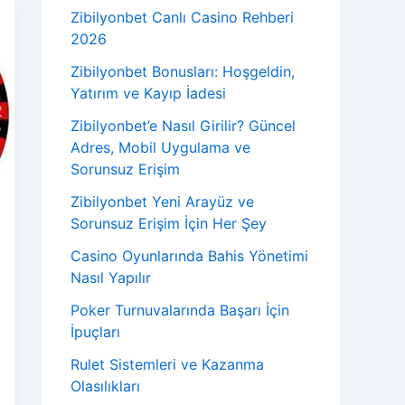
Zibilyonbet Canlı Casino Rehberi
2026
Zibilyonbet Bonusları: Hoşgeldin,
Yatırım ve Kayıp İadesi
Zibilyonbet’e Nasıl Girilir? Güncel
Adres, Mobil Uygulama ve
Sorunsuz Erişim
Zibilyonbet Yeni Arayüz ve
Sorunsuz Erişim İçin Her Şey
Casino Oyunlarında Bahis Yönetimi
Nasıl Yapılır
Poker Turnuvalarında Başarı İçin
İpuçları
Rulet Sistemleri ve Kazanma
Olasılıkları