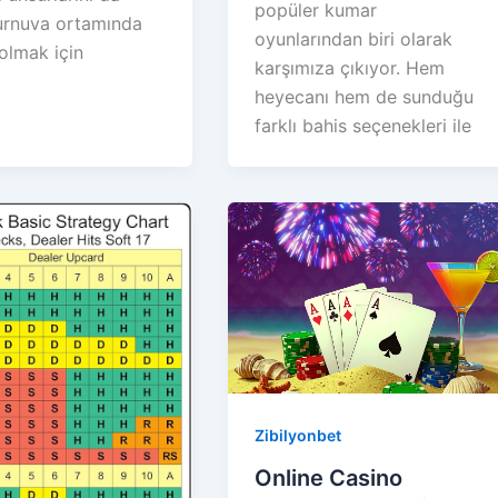
popüler kumar
Turnuva ortamında
oyunlarından biri olarak
 olmak için
karşımıza çıkıyor. Hem
heyecanı hem de sunduğu
farklı bahis seçenekleri ile
Zibilyonbet
Online Casino