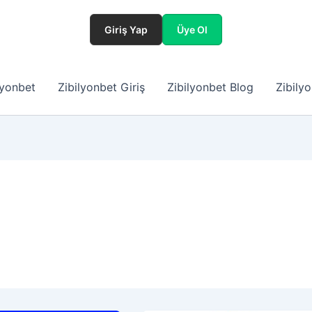
Giriş Yap
Üye Ol
lyonbet
Zibilyonbet Giriş
Zibilyonbet Blog
Zibilyo