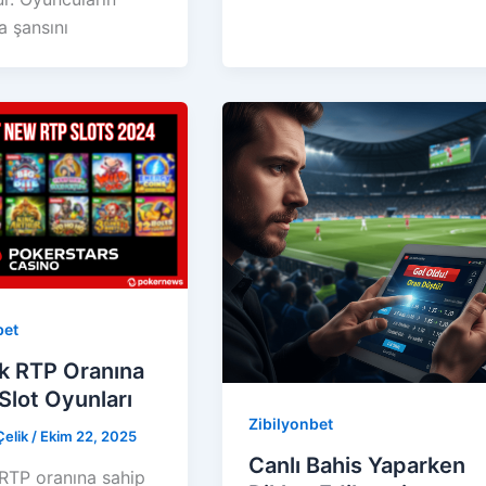
 şansını
bet
k RTP Oranına
Slot Oyunları
Zibilyonbet
elik
/
Ekim 22, 2025
Canlı Bahis Yaparken
RTP oranına sahip