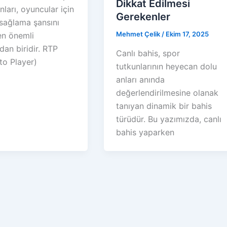
Dikkat Edilmesi
nları, oyuncular için
Gerekenler
sağlama şansını
Mehmet Çelik
/
Ekim 17, 2025
en önemli
dan biridir. RTP
Canlı bahis, spor
to Player)
tutkunlarının heyecan dolu
anları anında
değerlendirilmesine olanak
tanıyan dinamik bir bahis
türüdür. Bu yazımızda, canlı
bahis yaparken