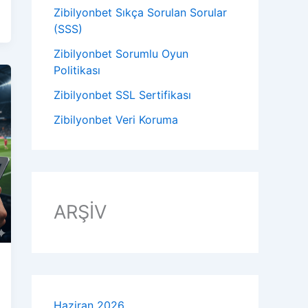
Zibilyonbet Sıkça Sorulan Sorular
(SSS)
Zibilyonbet Sorumlu Oyun
Politikası
Zibilyonbet SSL Sertifikası
Zibilyonbet Veri Koruma
ARŞİV
Haziran 2026