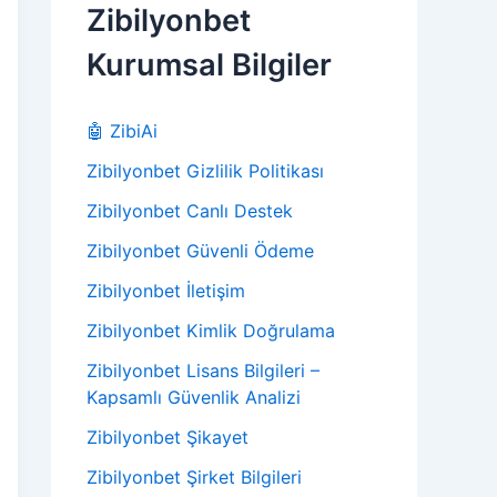
Zibilyonbet
Kurumsal Bilgiler
🤖 ZibiAi
Zibilyonbet Gizlilik Politikası
Zibilyonbet Canlı Destek
Zibilyonbet Güvenli Ödeme
Zibilyonbet İletişim
Zibilyonbet Kimlik Doğrulama
Zibilyonbet Lisans Bilgileri –
Kapsamlı Güvenlik Analizi
Zibilyonbet Şikayet
Zibilyonbet Şirket Bilgileri